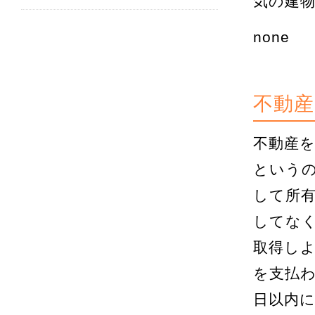
気の建
none
不動
不動産
という
して所
してな
取得し
を支払わ
日以内